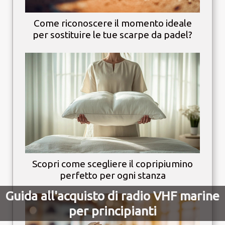
Come riconoscere il momento ideale
per sostituire le tue scarpe da padel?
Scopri come scegliere il copripiumino
perfetto per ogni stanza
Guida all'acquisto di radio VHF marine
Guida all'acquisto di radio VHF marine
per principianti
per principianti